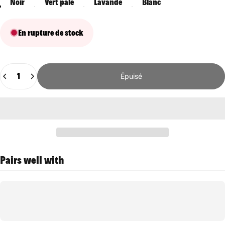
Noir
Vert pâle
Lavande
Blanc
En rupture de stock
Quantité
Épuisé
Pairs well with