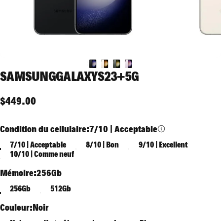
SAMSUNG
GALAXY
S23+
5G
$449.00
Condition du cellulaire
Condition du cellulaire:
7/10 | Acceptable
7/10 | Acceptable
8/10 | Bon
9/10 | Excellent
10/10 | Comme neuf
Mémoire
Mémoire:
256Gb
256Gb
512Gb
Couleur
Couleur:
Noir