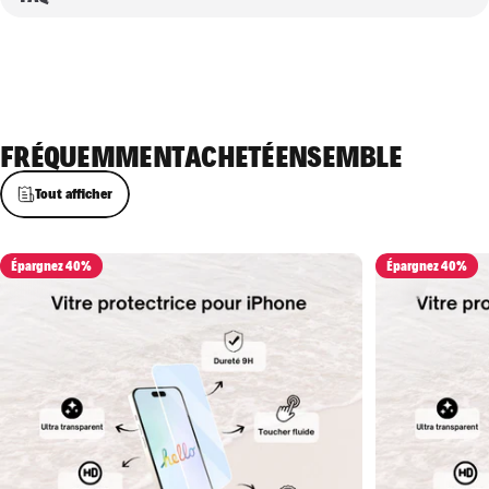
FRÉQUEMMENT
ACHETÉ
ENSEMBLE
Tout afficher
Épargnez 40%
Épargnez 40%