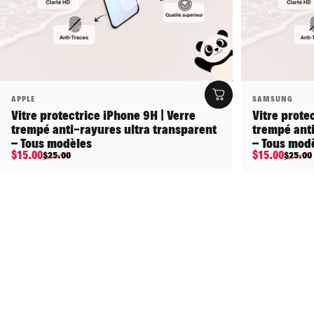
Distributeur:
Distributeu
APPLE
SAMSUNG
Vitre protectrice iPhone 9H | Verre
Vitre prote
trempé anti-rayures ultra transparent
trempé anti
– Tous modèles
– Tous mod
Prix promotionnel
Prix habituel
Prix promo
Prix habitu
$15.00
$15.00
$25.00
$25.00