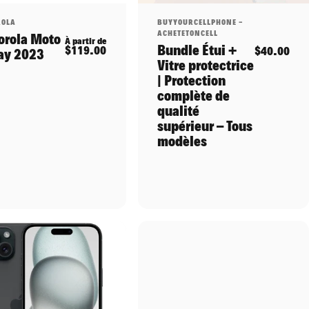
ributeur:
Distributeur:
ROLA
BUYYOURCELLPHONE -
ACHETETONCELL
orola Moto
nnel
À partir de
Bundle Étui +
$119.00
$40.00
ay 2023
Vitre protectrice
| Protection
complète de
qualité
supérieur – Tous
modèles