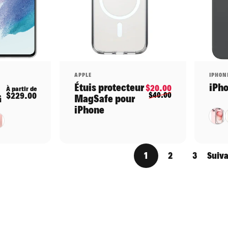
Distributeur:
Dist
APPLE
IPHON
Étuis protecteur
iPho
Prix promotio
Prix habituel
$20.00
À partir de
$229.00
$40.00
G
MagSafe pour
iPhone
Rose
e pâle
1
2
3
Suiv