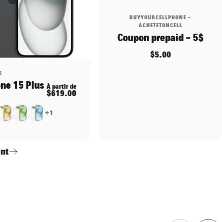
Distributeur:
BUYYOURCELLPHONE -
ACHETETONCELL
Coupon prepaid - 5$
$5.00
ributeur:
E
ne 15 Plus
nnel
À partir de
$619.00
Jaune
Vert
Bleu claire
+1
ant