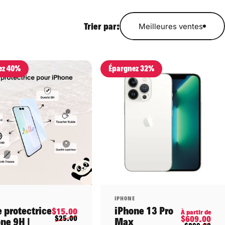
Trier par:
Meilleures ventes
ez 40%
Épargnez 32%
ributeur:
Distributeur:
IPHONE
e protectrice
iPhone 13 Pro
Prix promotionnel
Prix habituel
$15.00
Pri
Pri
À partir de
$25.00
$609.00
ne 9H |
Max