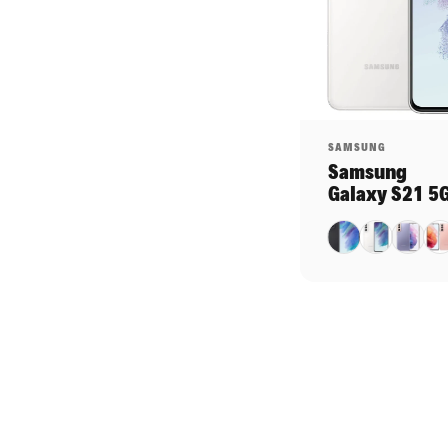
Distributeur:
SAMSUNG
Samsung
Galaxy S21 5
Noir
Blanc
Violet
Ros