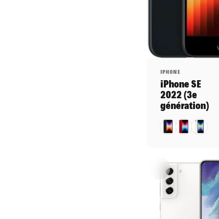
Distributeur:
IPHONE
iPhone SE
2022 (3e
génération)
Noir
Rouge
Blanc