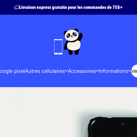
Livraison express gratuite pour les commandes de 75$+
Achetetoncell - Buyyourcellphone
oogle pixel
Autres cellulaires
Accessoires
Informations
Ve
Google pixel
Autres cellulaires
Accessoires
Informations