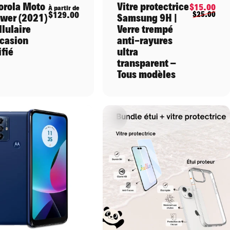
orola Moto
Vitre protectrice
Pri
Pri
$15.00
nnel
À partir de
$129.00
$25.00
wer (2021)
Samsung 9H |
llulaire
Verre trempé
casion
anti-rayures
ifié
ultra
transparent –
Tous modèles