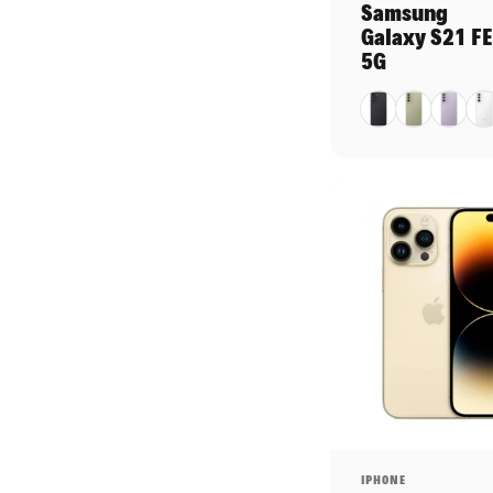
Samsung
Galaxy S21 F
5G
Noir
Vert pâle
Lavand
Bl
Distributeur:
IPHONE