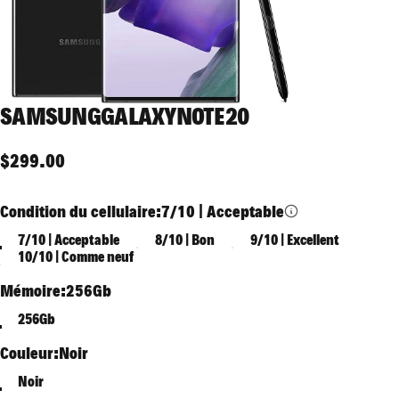
SAMSUNG
GALAXY
NOTE
20
$299.00
Condition du cellulaire
Condition du cellulaire:
7/10 | Acceptable
7/10 | Acceptable
8/10 | Bon
9/10 | Excellent
10/10 | Comme neuf
Mémoire
Mémoire:
256Gb
256Gb
Couleur
Couleur:
Noir
Noir