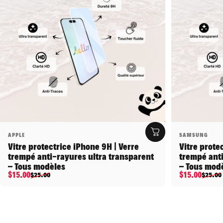
Distributeur:
Distributeu
APPLE
SAMSUNG
Vitre protectrice iPhone 9H | Verre
Vitre prote
trempé anti-rayures ultra transparent
trempé anti
– Tous modèles
– Tous mod
Prix promotionnel
Prix habituel
Prix promo
Prix habitu
$15.00
$15.00
$25.00
$25.00