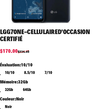
LG
G7
ONE
-
CELLULAIRE
D'OCCASION
CERTIFIÉ
Prix promotionnel
Prix habituel
$170.00
$234.95
Évaluation
Évaluation:
10/10
10/10
8.5/10
7/10
Mémoire
Mémoire:
32Gb
32Gb
64Gb
Couleur
Couleur:
Noir
Noir