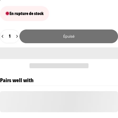
En rupture de stock
Quantité
Épuisé
Pairs well with