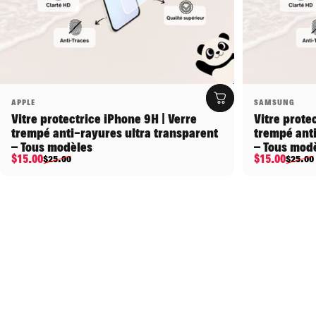
Distributeur:
Distributeu
APPLE
SAMSUNG
Vitre protectrice iPhone 9H | Verre
Vitre prote
trempé anti-rayures ultra transparent
trempé anti
– Tous modèles
– Tous mod
Prix promotionnel
Prix habituel
Prix promo
Prix habitu
$15.00
$15.00
$25.00
$25.00