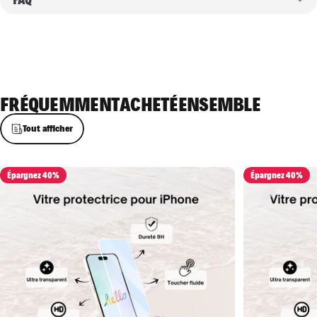
FRÉQUEMMENT
ACHETÉ
ENSEMBLE
Tout afficher
Épargnez 40%
Épargnez 40%