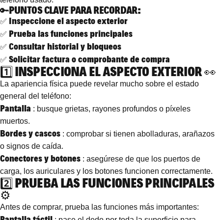
🔑PUNTOS CLAVE PARA RECORDAR:
Inspeccione el aspecto exterior
✅
Prueba las funciones principales
✅
Consultar historial y bloqueos
✅
Solicitar factura o comprobante de compra
✅
1️⃣ INSPECCIONA EL ASPECTO EXTERIOR 👀
La apariencia física puede revelar mucho sobre el estado
general del teléfono:
Pantalla
: busque grietas, rayones profundos o píxeles
muertos.
Bordes y cascos
: comprobar si tienen abolladuras, arañazos
o signos de caída.
Conectores y botones
: asegúrese de que los puertos de
carga, los auriculares y los botones funcionen correctamente.
2️⃣ PRUEBA LAS FUNCIONES PRINCIPALES
⚙️
Antes de comprar, prueba las funciones más importantes:
Pantalla táctil
: pase el dedo por toda la superficie para