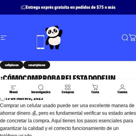
Ir directamente al contenido
Entrega exprés gratuita en pedidos de $75 o más
Navegación
Achetetoncell - Buyyourcellphone
Busc
C
cellphone
smartphone
¿CÓMO
COMPROBAR
EL
ESTADO
DE
UN
MÓVIL
USADO?
Menú
Investigación
Compras
Cesta
Cuenta
13 de febrero, 2025
Comprar un celular usado puede ser una excelente manera de
ahorrar dinero 💰, pero es fundamental verificar su estado antes
de concretar la compra. Aquí tienes los pasos esenciales para
garantizar la calidad y el correcto funcionamiento de un
teléfono usado.