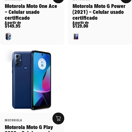
Motorola Moto G Power
Motorola Moto One Ace
(2021) - Celular usado
- Celular usado
certificado
certificado
A partir de
A partir de
$129.00
$149.95
Gris
Negro
Proveedor:
MOTOROLA
Motorola Moto G Play