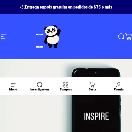
Ir directamente al contenido
Entrega exprés gratuita en pedidos de $75 o más
Navegación
Achetetoncell - Buyyourcellphone
Busc
C
Menú
Investigación
Compras
Cesta
Cuenta